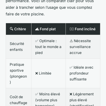
performance. Voici un comparatif clair pour vous
aider à trancher selon l’usage que vous comptez
faire de votre piscine.
🔍 Critère
🌊 Fond plat
🏊‍♂️ Fond incliné
✅ Optimale :
⚠️ Nécessite
Sécurité
tout le monde a
surveillance
enfants
pied
accrue
Pratique
✅ Idéale avec
sportive
❌ Limitée
profondeur
(plongeon
suffisante
)
✅ Moins élevé
❌ Légèrement
Coût de
(volume plus
plus élevé
chauffage
homogène)
(stratification)