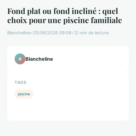
Fond plat ou fond incliné : quel
choix pour une piscine familiale
Blancheline
•
25/06/2026 09:09
•
12 min de lecture
Blancheline
B
TAGS
piscine